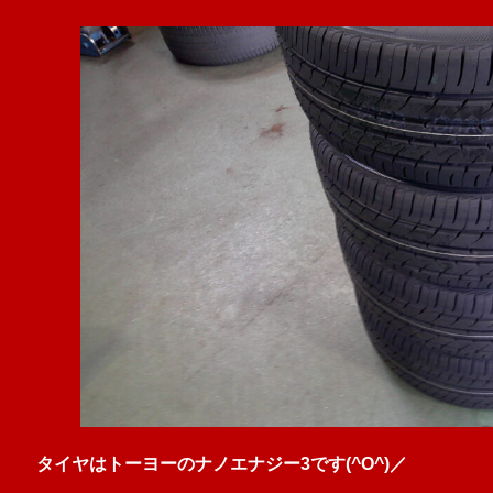
タイヤはトーヨーのナノエナジー3です(^O^)／