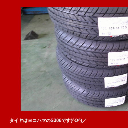
タイヤはヨコハマのS306です(^O^)／